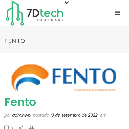
FENTO
Fento
por
adminwp
postado
13 de setembro de 2022
em
0