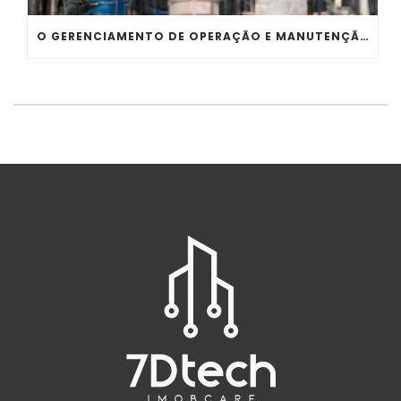
O GERENCIAMENTO DE OPERAÇÃO E MANUTENÇÃO NO PERÍODO DE USO E OCUPAÇÃO DAS EDIFICAÇÕES